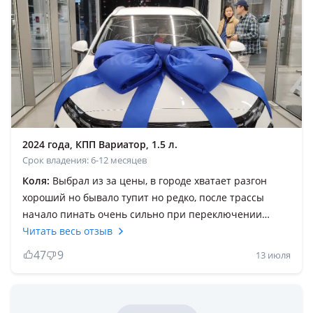
2024 года, КПП Вариатор, 1.5 л.
Срок владения: 6-12 месяцев
Коля:
Выбрал из за цены, в городе хватает разгон
хороший но бывало тупит но редко, после трассы
начало пинать очень сильно при переключении
селектора на D, официалы говорят что это нормально
Читать весь отзыв
и ничего не предпринимают. До этого были пробелы с
47
9
13 июля
шумом в ходовой тоже ели устранили заменили
заднюю стойку амортизатора, еще тянет руль в право
даже после развала схождение в самом центре черри,