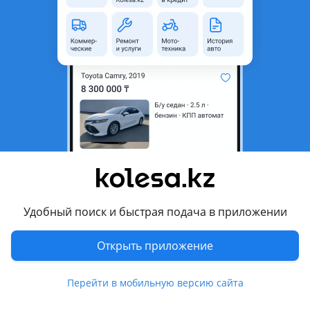
неактуальным.
Город
Атырау, Атырауская область
Поколение
2023 - н.в. 2 поколение
Кузов
Кроссовер
Объем двигателя, л
1.5 (бензин)
Пробег
20 000 км
Коробка передач
Вариатор
Привод
Передний привод
Руль
Слева
Удобный поиск и быстрая подача в приложении
Цвет
серый металлик
Растаможен в Казахстане
Да
Открыть приложение
литые диски, тонировка , хрустальная оптика, линзованная
Перейти в мобильную версию сайта
оптика, дневные ходовые огни, корректор фар, обогрев