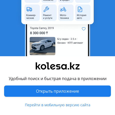
неактуальным.
с пробегом
Город
Астана, Акмолинская
область
Тип техники
Мотоцикл
Комментарий продавца
В идеальном состоянии.
Перевести
Удобный поиск и быстрая подача в приложении
Другие объявления продавца
Открыть приложение
Виталий
Перейти в мобильную версию сайта
Машины