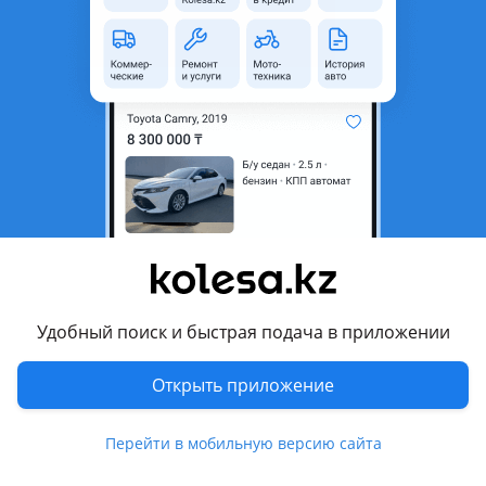
область
Состояние
Новая
Оригинальность
Оригинал
Код запчасти
ST-TY94-016L-A2
Есть доставка
Да
Подходит на авто
Toyota 4Runner
1995 - 2002 3 поколение (N18)
Toyota Hilux Surf
Удобный поиск и быстрая подача в приложении
1995 - 2002 3 поколение
Открыть приложение
Toyota Hilux
Показать больше
Перейти в мобильную версию сайта
Комментарий продавца