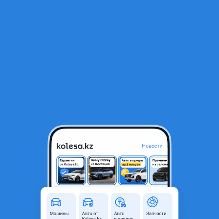
RU
Открыть приложение
В начало
1
/
2
Подкрылок TOYOTA HILUX/SURF 98-02 LH
6 000 ₸
Город
Шымкент, Туркестанская