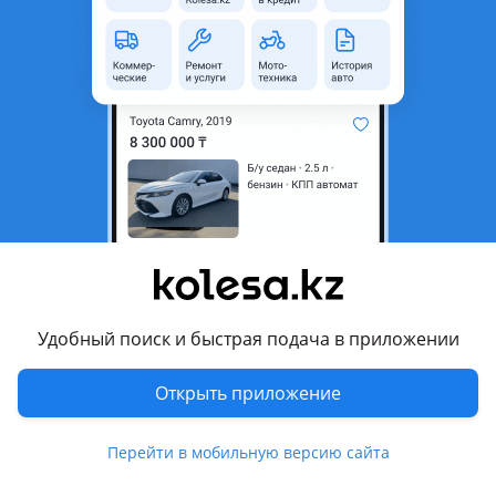
область
Состояние
Новая
Оригинальность
Оригинал
Код запчасти
ST-DC32-219B-2
Есть доставка
Да
Подходит на авто
Renault Sandero
2018 - н.в. 2 поколение рестайлинг (B8), 2013 - 2018 2
поколение (B8)
Удобный поиск и быстрая подача в приложении
Комментарий продавца
Открыть приложение
ST-DC32-219B-2
Перейти в мобильную версию сайта
Крепление ПТФ RENAULT SANDERO 14 — Наличие и
актуальную цену уточняйте у менеджера