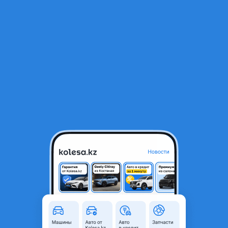
RU
Открыть приложение
В начало
1
/
2
Крепление ПТФ
8 350 ₸
Город
Шымкент, Туркестанская