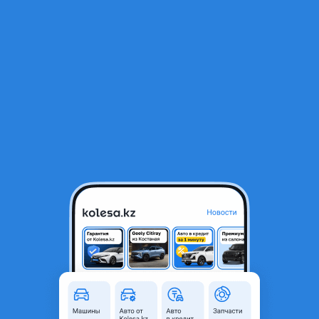
RU
Открыть приложение
1
/
21
ВАЗ (Lada) Granta 2190 2013 года
1 900 000 ₸
Объявление находится в архиве и может быть