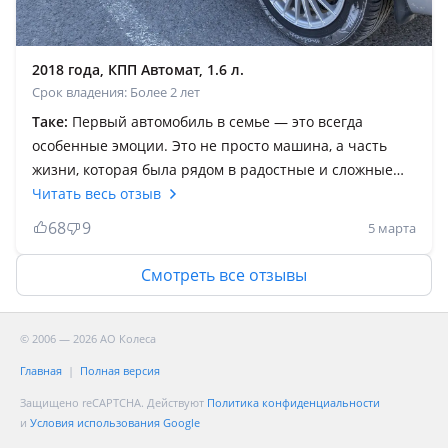
2018 года, КПП Автомат, 1.6 л.
Срок владения: Более 2 лет
Таке:
Первый автомобиль в семье — это всегда
особенные эмоции. Это не просто машина, а часть
жизни, которая была рядом в радостные и сложные
моменты. Моя Лада Гранта стала для меня именно
Читать весь отзыв
таким надёжным спутником. Покупал её с мыслью о
68
9
5 марта
том, что нужен универсальный, практичный
автомобиль, который сможет справляться с разными
Смотреть все отзывы
задачами: от ежедневных поездок по городу до
дальних путешествий. С первого дня я старался
беречь её, заботился о состоянии, вовремя
© 2006 — 2026 АО Колеса
обслуживал. И она отвечала взаимностью. Сколько
Главная
Полная версия
раз она выручала меня по Воле Всевышнего! Вне
Защищено reCAPTCHA. Действуют
Политика конфиденциальности
зависимости от погоды и условий дороги будь то
и
Условия использования Google
дальняя трасса, снежные заносы или разбитые