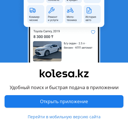
неактуальным.
Город
Караганда, Карагандинская
область
Поколение
2011 - 2018 1 поколение
Кузов
Седан
Объем двигателя, л
1.6 (бензин)
Пробег
250 000 км
Коробка передач
Механика
Привод
Передний привод
Удобный поиск и быстрая подача в приложении
Руль
Слева
Растаможен в Казахстане
Да
Открыть приложение
Комментарий продавца
Перейти в мобильную версию сайта
Машина в хорошем состоянии