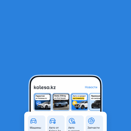
RU
Открыть приложение
1
/
14
Mitsubishi Pajero 1993 года
1 700 000 ₸
Объявление находится в архиве и может быть