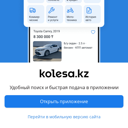
неактуальным.
Город
Костанай, Костанайская
область
Поколение
1991 - 1997 2 поколение
(V3xW/V2xW/V4xW)
Кузов
Внедорожник
Объем двигателя, л
2.5 (дизель)
Пробег
265 000 км
Коробка передач
Автомат
Привод
Полный привод
Удобный поиск и быстрая подача в приложении
Руль
Справа
Открыть приложение
Растаможен в Казахстане
Да
Перейти в мобильную версию сайта
Комментарий продавца