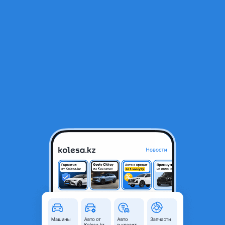
RU
Открыть приложение
В начало
1
/
2
Фонарь задний
11 450 ₸
Город
Астана, Акмолинская