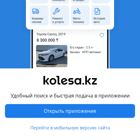
Город
Атырау, Атырауская область
Тип техники
Автовоз
Объем двигателя, л
11
Тип топлива
Дизель
Комментарий продавца
Продам тягач в отличном состоянии, 2 передний шины
новые, задний 50%. Салон чистый ухоженный, расход
масла нет.
Перевести
Удобный поиск и быстрая подача в приложении
4 августа 2026 г.
Пожаловаться
Открыть приложение
© 2006 — 2026 АО Колеса
Перейти в мобильную версию сайта
Главная
Полная версия