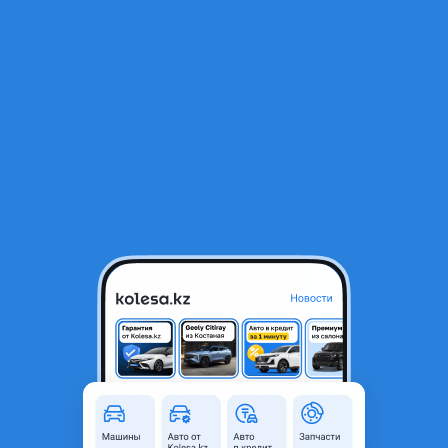
RU
Открыть приложение
1
/
16
Mercedes-Benz 2008 года
34 000 000 ₸
с пробегом