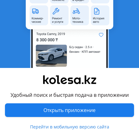
Кузов
Внедорожник
Объем двигателя, л
3.5 (бензин)
Пробег
473 491 км
Коробка передач
Автомат
Привод
Полный привод
Руль
Слева
Цвет
золотистый
Растаможен в Казахстане
Да
Комментарий продавца
Удобный поиск и быстрая подача в приложении
Mitsubishi Montero 2002 — легендарный внедорожник,
Открыть приложение
который до сих пор ценится за свою надежность,
проходимость и комфорт. Полный привод Super Select,
высокий клиренс и мощный двигатель делают его
Перейти в мобильную версию сайта
отличным выбором как для города, так и для бездорожья.