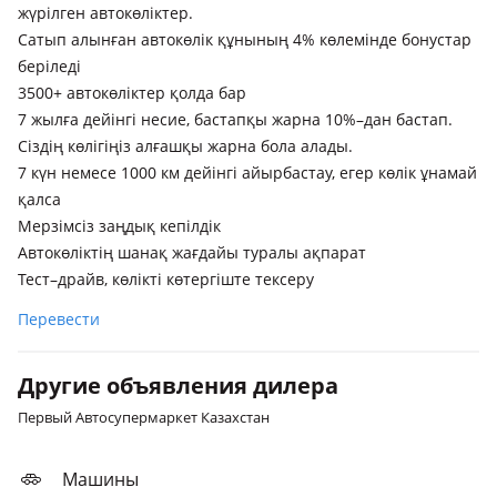
жүрілген автокөліктер.
Сатып алынған автокөлік құнының 4% көлемінде бонустар
беріледі
3500+ автокөліктер қолда бар
7 жылға дейінгі несие, бастапқы жарна 10%–дан бастап.
Сіздің көлігіңіз алғашқы жарна бола алады.
7 күн немесе 1000 км дейінгі айырбастау, егер көлік ұнамай
қалса
Мерзімсіз заңдық кепілдік
Автокөліктің шанақ жағдайы туралы ақпарат
Тест–драйв, көлікті көтергіште тексеру
Перевести
Другие объявления дилера
Первый Автосупермаркет Казахстан
Машины