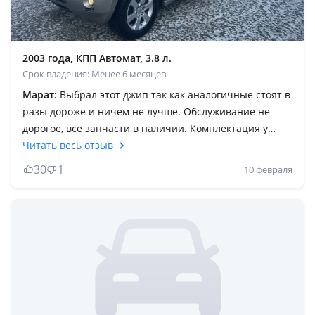
2003 года, КПП Автомат, 3.8 л.
Срок владения: Менее 6 месяцев
Марат:
Выбрал этот джип так как аналогичные стоят в
разы дороже и ничем не лучше. Обслуживание не
дорогое, все запчасти в наличии. Комплектация у
меня хорошая, объем двс 3.8 литра делают свое дело
Читать весь отзыв
на отлично. Полный привод с блокировкой,
30
1
10 февраля
подключаемый что удобно летом и зимой. Подвеска
не зависимая что очень даже отлично на гребенке, на
грейдерах. Машина очень уверенно держит дорогу в
отличие от Прадо 120. Минусы бывают в любой
машине даже в тойоте). Качественный внедорожник с
отличным ценником!