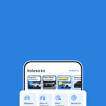
RU
Открыть приложение
В начало
1
/
2
Пневмобаллон задний
78 100 ₸
Город
Шымкент, Туркестанская