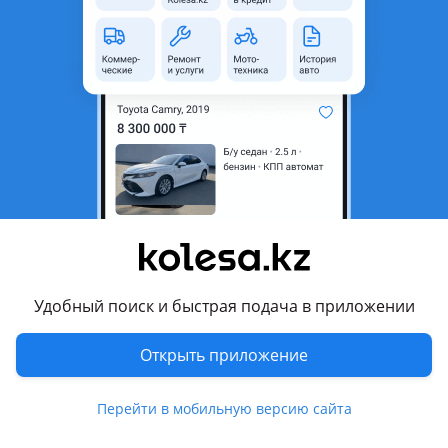
область
Состояние
Новая
Оригинальность
Оригинал
Код запчасти
ST-LR052171
Есть доставка
Да
Подходит на авто
Land Rover Range Rover
2021 - н.в. 5 поколение, 2017 - 2022 4 поколение
рестайлинг, 2012 - 2017 4 поколение (L405)
Удобный поиск и быстрая подача в приложении
Land Rover Range Rover Sport
2017 - 2022 2 поколение рестайлинг (L494), 2013 - 2017 2
Открыть приложение
поколение (L494)
Показать больше
Перейти в мобильную версию сайта
Комментарий продавца