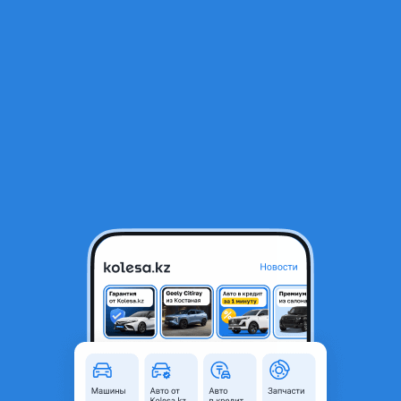
RU
Открыть приложение
1
/
4
Hyundai Elantra 2024 года
11 000 000 ₸
Объявление находится в архиве и может быть