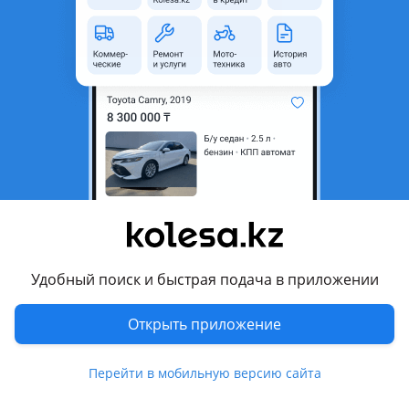
неактуальным.
Город
Шымкент, Туркестанская
область
Поколение
2023 - н.в. 7 поколение
рестайлинг
Кузов
Седан
Объем двигателя, л
2 (бензин)
Пробег
40 000 км
Коробка передач
Вариатор
Привод
Передний привод
Удобный поиск и быстрая подача в приложении
Руль
Справа
Открыть приложение
Цвет
белый
Растаможен в Казахстане
Да
Перейти в мобильную версию сайта