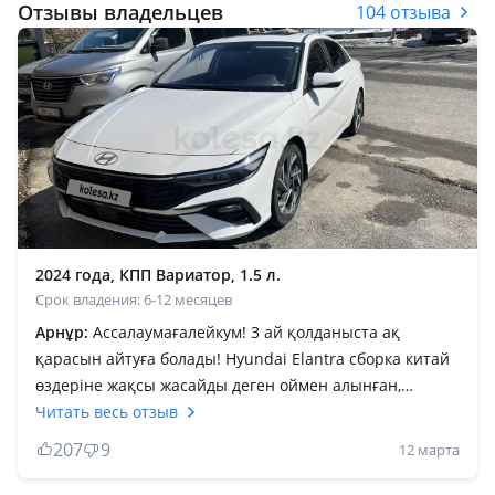
Отзывы владельцев
104 отзыва
2024 года, КПП Вариатор, 1.5 л.
Срок владения: 6-12 месяцев
Арнұр:
Ассалаумағалейкум! 3 ай қолданыста ақ
қарасын айтуға болады! Hyundai Elantra сборка китай
өздеріне жақсы жасайды деген оймен алынған,
расыменде машина жақсы 17 лик диск болса да
Читать весь отзыв
жұмсақ, арты балка билинеды кейде! Клиренс томен
207
9
12 марта
қыста жол тазаланбай қалса қиындау, боковой
айналарда подогрев жоқ. Защита картера жоқ өзім