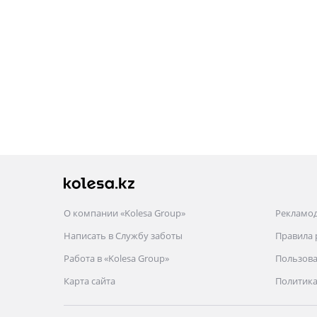
Мкр. Баянаул, 57А, ТЦ "Car City", 2 ярус,
бутик 235
Пн: выходной
Вт-пт: 09: 00-18: 00
Сб-вс: 10: 00-17: 00
Просп. Райымбека, 61
Пн-пт: 09: 00-18: 00
Сб-вс: 10: 00-17: 00
Ул. Восточная, 6А
Пн-Пт: 09: 00-18: 00
О компании «Kolesa Group»
Рекламо
Сб: 10: 00-17: 00
Написать в Службу заботы
Правила
Вс-выходной
Работа в «Kolesa Group»
Пользова
Доставка по городу
Карта сайта
Политика
Отправка в регионы
Более 25 лет на рынке