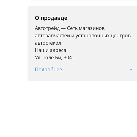
О продавце
Автотрейд — Сеть магазинов
автозапчастей и установочных центров
автостекол
Наши адреса:
Ул. Толе Би, 304
Пн-пт: 09: 00-19: 00
Подробнее
Сб: 09: 00-18: 00
Вс: 10: 00-17: 00
Мкр. Баянаул, 57А, ТЦ "Car City", 4 ярус,
бутик 11
Пн, вт, ср, пт с 9: 00 до 18: 00
Чт-выходной
Сб, Вс с 10: 00 до 17: 00