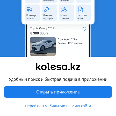
неактуальным.
Город
Алматы, Алматинская
область
Поколение
2009 - 2014 6 поколение (YF)
Кузов
Седан
Объем двигателя, л
2.4 (бензин)
Пробег
125 465 км
Коробка передач
Автомат
Привод
Передний привод
Удобный поиск и быстрая подача в приложении
Руль
Слева
Растаможен в Казахстане
Да
Открыть приложение
Комментарий продавца
Перейти в мобильную версию сайта
Самая полная комплектация родная краска состояние