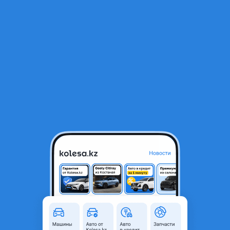
RU
Открыть приложение
1
/
5
Hyundai Sonata 2010 года
5 500 000 ₸
Объявление находится в архиве и может быть