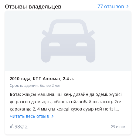
Отзывы владельцев
77 отзывов
2010 года, КПП Автомат, 2.4 л.
Срок владения: Более 2 лет
Бота:
Жақсы машина, іші кең, дизайн да әдемі, жүрісі
де разгон да мықты, обгонга ойланбай шығасың. 2ге
қарағанда 2, 4 мықты келеді кузов ауыр ғой негізі,
минус жоқ мықты көлік Маа 500 сөзге не жазамын, сол
Читать весь отзыв
короче багажник те кеееееееең іші, Боковой айналары
98
2
29 июня
дәәәәәәу, іші корабль ғой бір сөзбен ше Сырты да