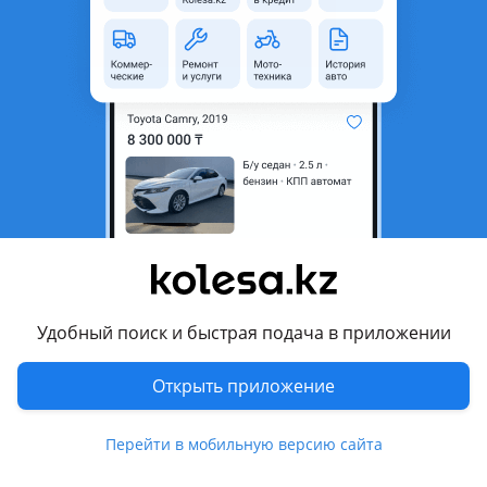
270 000 ₸
Первоначальный взнос
Рассчитать Кредит
Город
Алматы, Алматинская
область
Поколение
2003 - 2011 IX рестайлинг
(CSxA/CTxA)
Кузов
Седан
Объем двигателя, л
1.6 (бензин)
Пробег
210 000 км
Удобный поиск и быстрая подача в приложении
Коробка передач
Автомат
Открыть приложение
Привод
Передний привод
Руль
Слева
Перейти в мобильную версию сайта
Цвет
черный