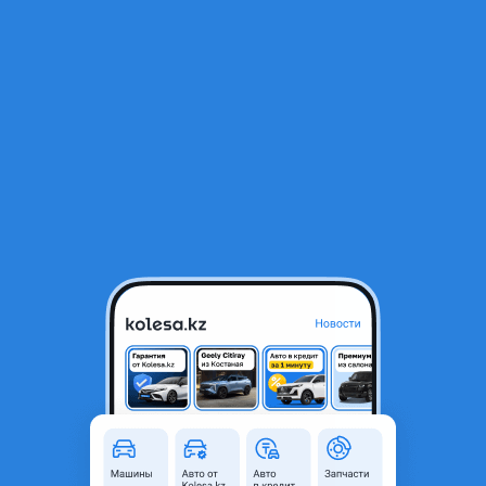
RU
Открыть приложение
1
/
11
Mitsubishi Lancer 2007 года
1 800 000 ₸
49 718 ₸
Ежемесячный платёж