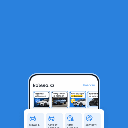
RU
Открыть приложение
1
/
8
Hyundai Elantra 2020 года
5 800 000 ₸
169 623 ₸
Ежемесячный платёж