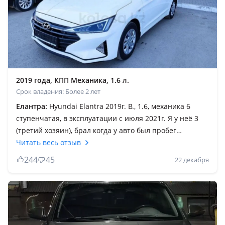
2019 года, КПП Механика, 1.6 л.
Срок владения: Более 2 лет
Елантра:
Hyundai Elantra 2019г. В., 1.6, механика 6
ступенчатая, в эксплуатации с июля 2021г. Я у неё 3
(третий хозяин), брал когда у авто был пробег
17.000км. Не скажу пробег оригинал нет но думаю
Читать весь отзыв
скручен. За 2.5 года не может быть такого пробега.
244
45
22 декабря
Двигатель масло не кушает это радует. В целом от
авто у меня сложилось только хорошее впечатление.
Наслаждаюсь ездой, хотелось бы отметить, что на
водительском сидении не устаёшь даже на дальние
поездки чувствуешь себя комфортно. Разгон