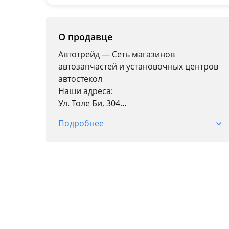
О продавце
Автотрейд — Сеть магазинов
автозапчастей и установочных центров
автостекол
Наши адреса:
Ул. Толе Би, 304
Пн-пт: 09: 00-19: 00
Подробнее
Сб: 09: 00-18: 00
Вс: 10: 00-17: 00
Мкр. Баянаул, 57А, ТЦ "Car City", 4 ярус,
бутик 11
Пн, вт, ср, пт с 9: 00 до 18: 00
Чт-выходной
Сб, Вс с 10: 00 до 17: 00