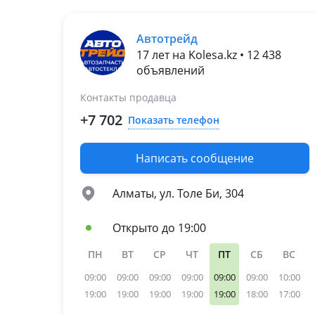
2008 - 2013 2 поколение
(3T4/3T5)
Автотрейд
Volkswagen Caddy
17 лет на Kolesa.kz • 12 438
2015 - 2020 4 поколение
объявлений
2010 - 2015 3 поколение
рестайлинг
Контакты продавца
2004 - 2010 3 поколение
+7 702
1995 - 2004 2 поколение
Показать телефон
Volkswagen Golf
2017 - 2020 7 поколение
Написать сообщение
рестайлинг
2012 - 2017 7 поколение
Алматы, ул. Толе Би, 304
2008 - 2012 6 поколение
2004 - 2008 5 поколение
Открыто до 19:00
1997 - 2005 4 поколение
ПН
ВТ
СР
ЧТ
ПТ
СБ
ВС
09:00
09:00
09:00
09:00
09:00
09:00
10:00
19:00
19:00
19:00
19:00
19:00
18:00
17:00