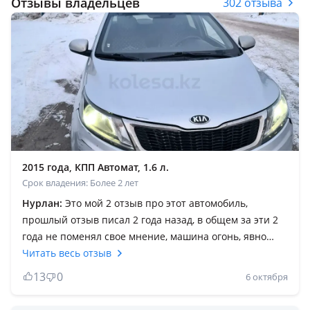
Отзывы владельцев
302 отзыва
2015 года, КПП Автомат, 1.6 л.
Срок владения: Более 2 лет
Нурлан:
Это мой 2 отзыв про этот автомобиль,
прошлый отзыв писал 2 года назад, в общем за эти 2
года не поменял свое мнение, машина огонь, явно
своих (разумных) денег стоит, на пробеге 230к сделал
Читать весь отзыв
капиталку (основная проблема кольца и колпачки) и
13
0
6 октября
задир не было что удивляет (кат до сих пор с завода
стоит), не смотря то что бюджетная машина штатные