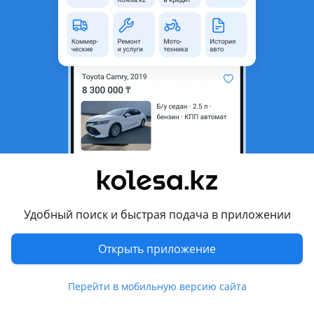
неактуальным.
Поколение
2011 - 2015 3 поколение (UB)
Кузов
Седан
Объем двигателя, л
1.6 (бензин)
Пробег
182 000 км
Коробка передач
Автомат
Привод
Передний привод
Руль
Слева
Растаможен в Казахстане
Да
Удобный поиск и быстрая подача в приложении
Комментарий продавца
Открыть приложение
AVTOMARKET04
Предлагает вам большой выбор автомобилей
Перейти в мобильную версию сайта
Приобретайте проверенные Авто у нас!