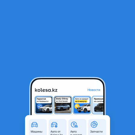
RU
Открыть приложение
1
/
22
Kia Rio 2013 года
4 790 000 ₸
Проверенный продавец
Объявление находится в архиве и может быть