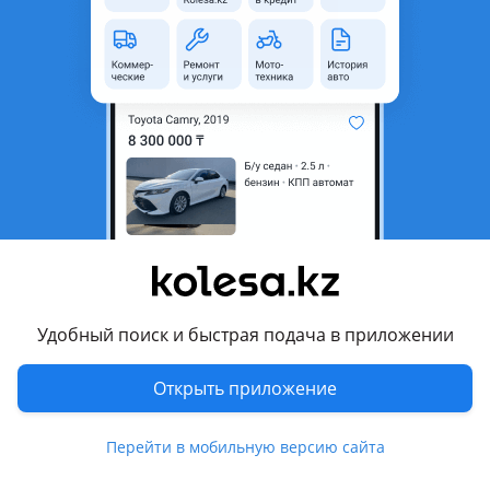
область
Состояние
Новая
Оригинальность
Оригинал
Код запчасти
ST-44250-60060
Есть доставка
Да
Подходит на авто
Toyota Land Cruiser
Lexus LX 470
2002 - 2007 2 поколение рестайлинг (UZJ100), 1998 - 2002 2
Удобный поиск и быстрая подача в приложении
поколение (UZJ100)
Открыть приложение
Комментарий продавца
ST-44250-60060
Перейти в мобильную версию сайта