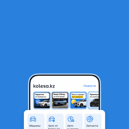
RU
Открыть приложение
В начало
1
/
2
Рейка рулевая
72 750 ₸
Город
Кокшетау, Акмолинская