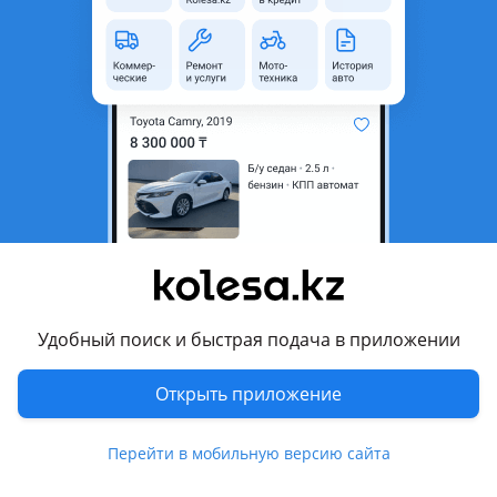
неактуальным.
аварийная/не на ходу
Город
Шымкент, Туркестанская
область
Поколение
1987 - 1993 W124
рестайлинг
Кузов
Седан
Объем двигателя, л
2.6 (бензин)
Пробег
300 000 км
Коробка передач
Автомат
Удобный поиск и быстрая подача в приложении
Привод
Задний привод
Открыть приложение
Руль
Слева
Растаможен в Казахстане
Да
Перейти в мобильную версию сайта