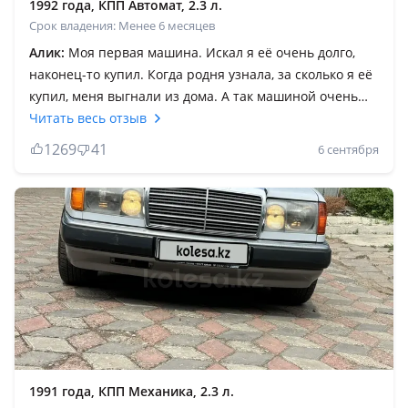
1992 года, КПП Автомат, 2.3 л.
Срок владения: Менее 6 месяцев
Алик:
Моя первая машина. Искал я её очень долго,
наконец-то купил. Когда родня узнала, за сколько я её
купил, меня выгнали из дома. А так машиной очень
целом доволен. Будучи молодым пацаном купить этот
Читать весь отзыв
Мерседес надо быть очень смелым, или финасово
1269
41
6 сентября
неграмотным В плане езды, максимально классно себя
ведёт. Рулится как на картинге, при этом с
максимальным комфортом. Расход радует, трасса 7-8л,
город 11-12л. Ямы глотает. На этой машине можно
кататься как в спортивке, также и в костюме.
Универсально. Единственное, что понял для себя,
если я снова захочу такой автомобиль, я буду заходить
с бюджетом 4-5млн, а не брать на последние шиши.
Минусы: • Стоит ли брать на автомате? Можно без
проблем, но будь готов к тому, что коробас будет
пинаться всегда, и нету смысла чинить его.
1991 года, КПП Механика, 2.3 л.
Контрактные коробки нынче оставляют желать