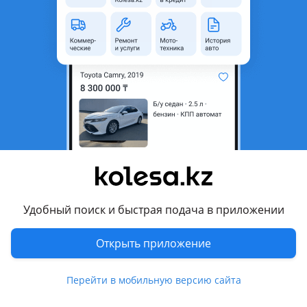
неактуальным.
Город
Караганда, Карагандинская
область
Поколение
1988 - 1993 B3
Кузов
Седан
Объем двигателя, л
1.8 (бензин)
Пробег
291 000 км
Коробка передач
Механика
Привод
Передний привод
Удобный поиск и быстрая подача в приложении
Руль
Слева
Цвет
серый
Открыть приложение
Растаможен в Казахстане
Да
Перейти в мобильную версию сайта
Комментарий продавца