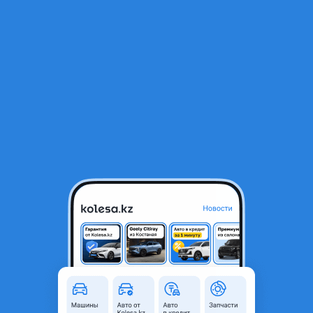
RU
Открыть приложение
1
/
11
Volkswagen Passat 1990 года
1 200 000 ₸
Объявление находится в архиве и может быть