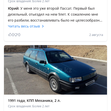
Срок владения: Более 2 лет
Юрий:
У меня это уже второй Пассат. Первый был
дизельный, отьездил на нем 9лет. К сожалению мне
его разбили, восстанавливать было не целесообразно.
Теперь уже несколько лет бензиновая версия, вообще
Читать весь отзыв
ничего плохого об этом автомобиле не скажу. Если у
0
0
2 августа
вас руки откуда надо, то для дома это идеальный
вариант, даже после 30лет остаётся вполне
комфортным, динамичным, экономичным,
легкообслуживаемым и надёжным автомобилем.
Единственный минус это всё меньше остаётся деталей
для качественного обслуживания. К сожалению эпоха
этой легенды уходит.
1991 года, КПП Механика, 2 л.
Срок владения: Более 2 лет