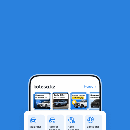
RU
Открыть приложение
В начало
1
/
2
Цепь ГРМ
57 900 ₸
Город
Талдыкорган, Жетысуская