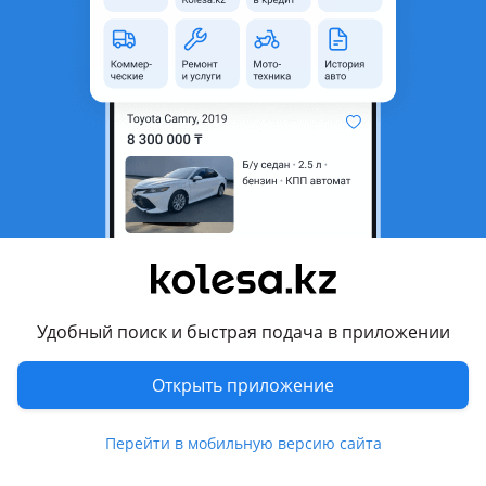
область
Состояние
Новая
Оригинальность
Оригинал
Код запчасти
13506-36010
Есть доставка
Да
Подходит на авто
Toyota Alphard
2018 - н.в. 3 поколение рестайлинг (H3), 2015 - 2018 3
поколение (H3)
Удобный поиск и быстрая подача в приложении
Toyota Camry
2023 - н.в. XV80, 2020 - н.в. XV70 рестайлинг (V75), 2017 -
Открыть приложение
2021 XV70, 2014 - 2018 XV50 рестайлинг (V55), 2011 - 2014
Показать больше
XV50
Перейти в мобильную версию сайта
Toyota Harrier
Комментарий продавца