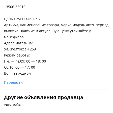
2017 - н.в. 3 поколение рестайлинг
13506-36010
Toyota Highlander
2010 - 2013 2 поколение рестайлинг (U4), 2008 - 2010 2
Цепь ГРМ LEXUS RX 2
поколение (U4)
Артикул, наименование товара, марка модель авто, период
Toyota RAV4
выпуска Наличие и актуальную цену уточняйте у
2019 - н.в. 5 поколение (A5/H5), 2015 - 2019 4 поколение
менеджера
рестайлинг (A4), 2012 - 2015 4 поколение (A4)
Адрес магазина:
Ул. Желтоксан 259
Lexus RX 350
Режим работы:
2012 - 2015 3 поколение рестайлинг (L1), 2008 - 2012 3
Пн. — пт.09: 00 — 18: 00
поколение (L1)
Сб.10: 00 — 17: 00
Lexus RX 450h
Вс — выходной
2012 - 2015 3 поколение рестайлинг (L1), 2008 - 2012 3
Перевести
поколение (L1)
Lexus RX 270
Другие объявления продавца
2012 - 2015 3 поколение рестайлинг (L1), 2008 - 2012 3
Автотрейд
поколение (L1)