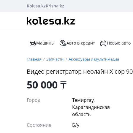
Kolesa.kz
Krisha.kz
Машины
Авто в кредит
Новые авто
Главная
Запчасти
Аксессуары и мультимедиа
Видео регистратор неолайн Х сор 90
50 000
₸
Город
Темиртау,
Карагандинская
область
Состояние
Б/y