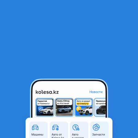
RU
Открыть приложение
В начало
1
/
2
Крыло заднее
59 450 ₸
Город
Астана, Акмолинская