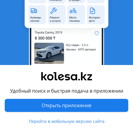
область
Состояние
Новая
Оригинальность
Оригинал
Код запчасти
ST-KA48-064-2
Есть доставка
Да
Подходит на авто
Kia Rio
2020 - н.в. 4 поколение рестайлинг, 2017 - 2020 4
поколение, 2015 - 2017 3 поколение рестайлинг
Удобный поиск и быстрая подача в приложении
Комментарий продавца
Открыть приложение
ST-KA48-064-2
Перейти в мобильную версию сайта
Крыло заднее KIA RIO 17 — Наличие и актуальную цену
уточняйте у менеджера