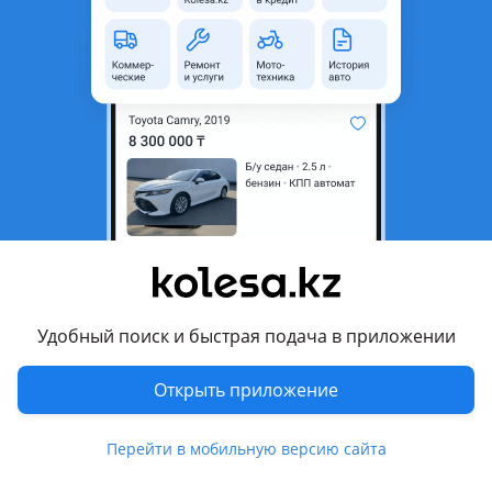
неактуальным.
Город
Актау, Мангистауская
область
Поколение
2014 - 2018 XV50 рестайлинг
(V55)
Кузов
Седан
Объем двигателя, л
2.5 (бензин)
Пробег
238 132 км
Коробка передач
Автомат
Привод
Передний привод
Удобный поиск и быстрая подача в приложении
Руль
Слева
Открыть приложение
Цвет
черный
Растаможен в Казахстане
Нет
Перейти в мобильную версию сайта