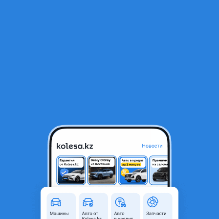
RU
Открыть приложение
В начало
1
/
2
Toyota Camry 2014 года
5 200 000 ₸
Объявление находится в архиве и может быть