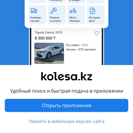
неактуальным.
Город
Тараз, Жамбылская область
Поколение
1992 - 2009 1 поколение
рестайлинг
Кузов
Внедорожник
Объем двигателя, л
1.7 (бензин)
Пробег
75 506 км
Коробка передач
Механика
Привод
Полный привод
Удобный поиск и быстрая подача в приложении
Руль
Слева
Цвет
серебристый металлик
Открыть приложение
Растаможен в Казахстане
Да
Перейти в мобильную версию сайта
тонировка, ветровики, багажник, фаркоп , bluetooth, MP3,