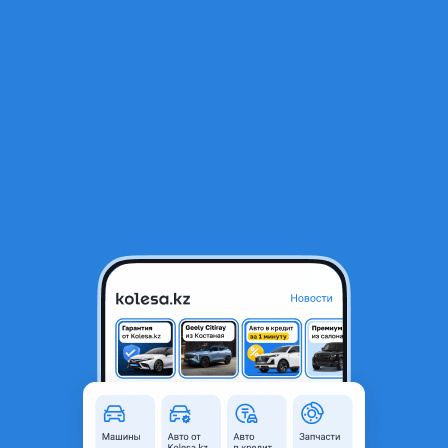
RU
Открыть приложение
1
/
25
ВАЗ (Lada) Lada 2131 (5-ти дверный) 2008 года
1 700 000 ₸
Объявление находится в архиве и может быть