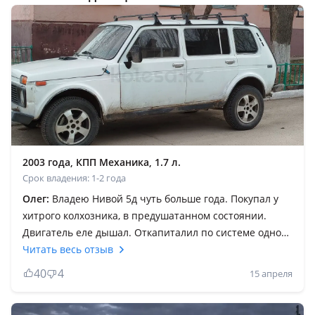
2003 года, КПП Механика, 1.7 л.
Срок владения: 1-2 года
Олег:
Владею Нивой 5д чуть больше года. Покупал у
хитрого колхозника, в предушатанном состоянии.
Двигатель еле дышал. Откапиталил по системе одного
ютубера (ремонт и интересное, вроде так канал
Читать весь отзыв
называется). Машина на ура! Да, бывают нюансы. К
40
4
15 апреля
Ниве не стоит относиться как к повседневной машине,
как к вещи. Это железный конь, боевой товарищ.