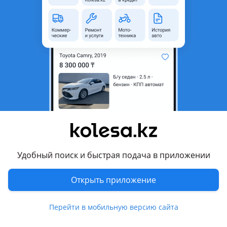
Город
Астана, Акмолинская
область
Тип тюнинга
Тюнинг
Комментарий продавца
Установка защитной сетки в решетку радиатора
Любая марка и модель автомобиля
Любая сложность работ
Защита радиатора от камней, насекомых и мусора
Удобный поиск и быстрая подача в приложении
Аккуратный монтаж с частичным или полным снятием
бампера
Подбор сетки под ваш автомобиль
Открыть приложение
Сохранение заводского внешнего вида
Перейти в мобильную версию сайта
Защитите радиатор от дорогостоящего ремонта!