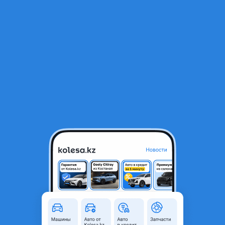
RU
Открыть приложение
1
/
7
Сетка радиатора
Объявление находится в архиве и может быть
неактуальным.