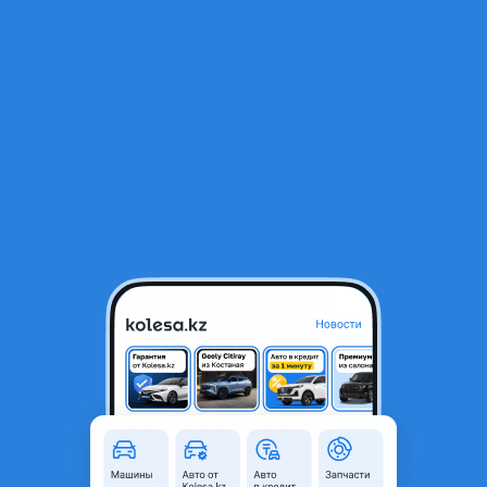
RU
Открыть приложение
1
/
3
Бензостанция BMW 3-SERIES E46
40 000 ₸
Объявление находится в архиве и может быть