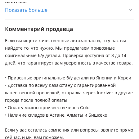
BMW 320
Показать больше
2001 - 2006 E46 рестайлинг
BMW 323
Комментарий продавца
1998 - 2003 E46
Если вы ищете качественные автозапчасти, то у нас вы
BMW 330
найдете то, что нужно. Мы предлагаем привозные
2001 - 2006 E46 рестайлинг
оригинальные б/у детали. Проверка доступна от 3 до 14
дней, что гарантирует вам уверенность в качестве товара.
• Привозные оригинальные б/у детали из Японии и Кореи
• Доставка по всему Казахстану с гарантированной
качественной проверкой, отправка через Indriver в другие
города после полной оплаты
• Оплату можно произвести через Gold
• Наличие складов в Астане, Алматы и Бишкеке
Если у вас остались сомнения или вопросы, звоните прямо
сейчас, и мы вам поможем.