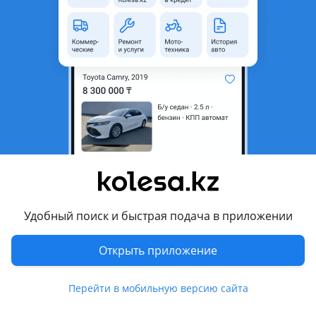
неактуальным.
Город
Астана, Акмолинская
область
Состояние
Б/y
Оригинальность
Оригинал
Возможна рассрочка или
Да
кредит
Есть доставка
Да
Подходит на авто
Удобный поиск и быстрая подача в приложении
BMW 316
Открыть приложение
2001 - 2006 E46 рестайлинг
BMW 318
Перейти в мобильную версию сайта
2001 - 2006 E46 рестайлинг