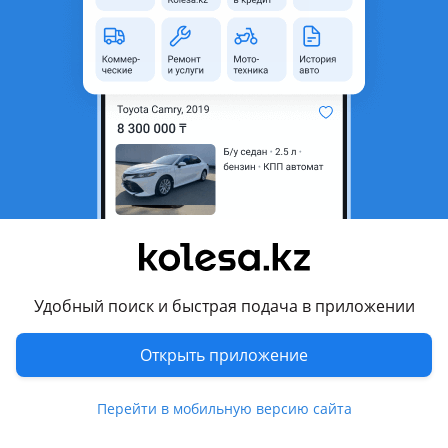
неактуальным.
Город
Алматы, Алматинская
область
Поколение
2013 - 2018 F15 (F15/F85)
Кузов
Кроссовер
Объем двигателя, л
3 (бензин)
Пробег
159 000 км
Коробка передач
Автомат
Привод
Полный привод
Удобный поиск и быстрая подача в приложении
Руль
Слева
Растаможен в Казахстане
Да
Открыть приложение
Комментарий продавца
Перейти в мобильную версию сайта
В отличном состоянии, вложений не требует. Чистый рест.