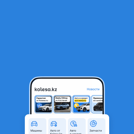
RU
Открыть приложение
1
/
6
Новые разноширокие диски BMW R20
440 000 ₸
Город
Алматы, Алматинская