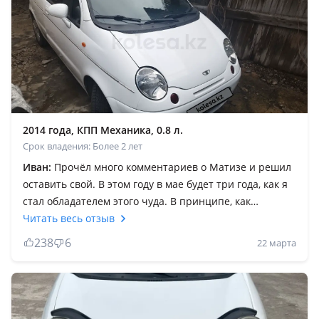
2014 года, КПП Механика, 0.8 л.
Срок владения: Более 2 лет
Иван:
Прочёл много комментариев о Матизе и решил
оставить свой. В этом году в мае будет три года, как я
стал обладателем этого чуда. В принципе, как
начинается сезон, я езжу на мотоцикле, Матиза брал
Читать весь отзыв
для зимы, да и на пенсию вышел. Машина не новая и
238
6
22 марта
естественно я от нее не ждал что она будет
безупречной, пришлось вложить в нее и не мало.
Поменял сцепление, ГРМ с помпой и роликом, рычаги,
рулевые наконечники, задние амортизаторы, фары