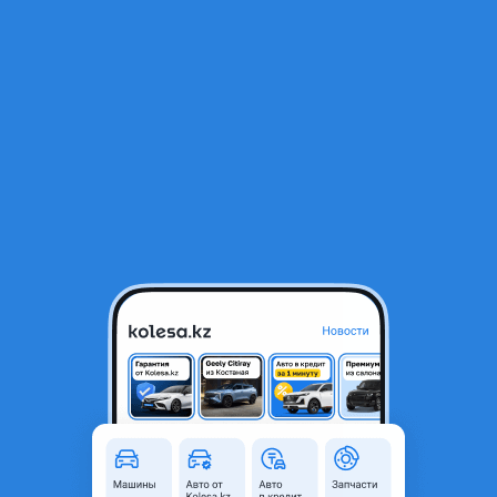
RU
Открыть приложение
1
/
14
Daewoo Matiz 2012 года
1 900 000 ₸
Объявление находится в архиве и может быть