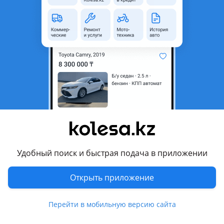
неактуальным.
Город
Алматы, Алматинская
область
Поколение
2000 - 2016 M150
рестайлинг (M100/M150)
Кузов
Хэтчбек
Объем двигателя, л
0.8 (бензин)
Пробег
110 000 км
Коробка передач
Автомат
Привод
Передний привод
Удобный поиск и быстрая подача в приложении
Руль
Слева
Открыть приложение
Цвет
серебристый металлик
Растаможен в Казахстане
Да
Перейти в мобильную версию сайта