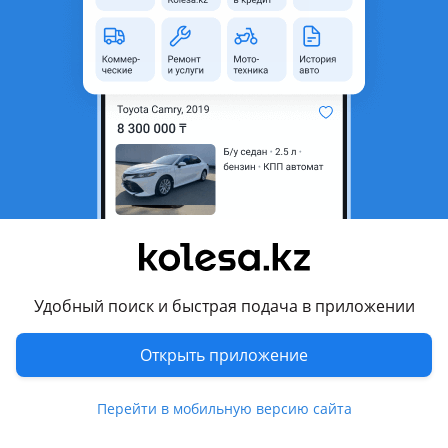
неактуальным.
Город
Астана, Акмолинская
область
Поколение
2000 - 2016 M150
рестайлинг (M100/M150)
Кузов
Хэтчбек
Объем двигателя, л
0.8 (бензин)
Коробка передач
Механика
Привод
Передний привод
Руль
Слева
Удобный поиск и быстрая подача в приложении
Растаможен в Казахстане
Да
Открыть приложение
Комментарий продавца
Перейти в мобильную версию сайта
Матиз мотор и коробка в идеальном состояний, документы