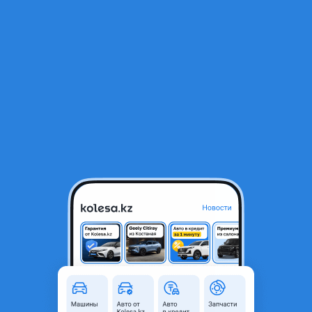
RU
Открыть приложение
1
/
6
Daewoo Matiz 2012 года
1 200 000 ₸
Объявление находится в архиве и может быть