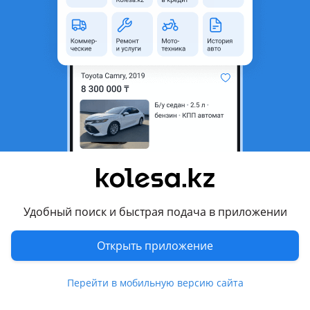
область
Состояние
Б/y
Оригинальность
Оригинал
Код запчасти
22129
Возможна рассрочка или
Да
кредит
Есть доставка
Да
Комментарий продавца
Продаем рычаги подвески Nissan Teana J31 2005
Удобный поиск и быстрая подача в приложении
Уточняйте у наших менеджеров:
Открыть приложение
* актуальность цен;
* комплектность;
* наличие товара на складе.
Перейти в мобильную версию сайта