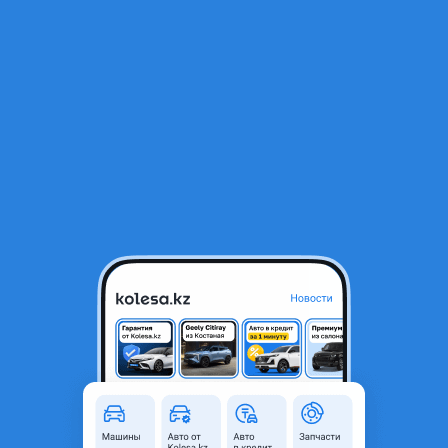
RU
Открыть приложение
В начало
1
/
2
Рычаг подвески Nissan Teana J31 2005
15 000 ₸
Город
Астана, Акмолинская