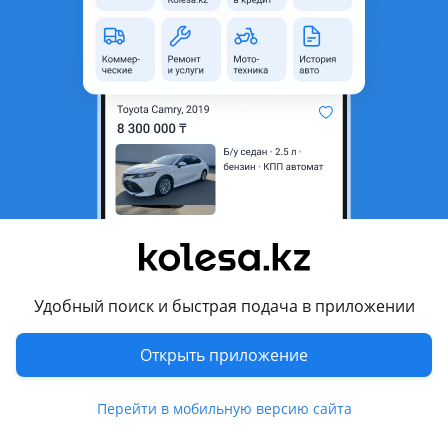
неактуальным.
Город
Усть-Каменогорск,
Восточно-Казахстанская
область
Поколение
2013 - н.в. 1 поколение
Кузов
Пикап
Объем двигателя, л
4.3 (бензин)
Пробег
65 000 км
Коробка передач
Автомат
Привод
Полный привод
Удобный поиск и быстрая подача в приложении
Руль
Слева
Открыть приложение
Растаможен в Казахстане
Да
Перейти в мобильную версию сайта
Комментарий продавца