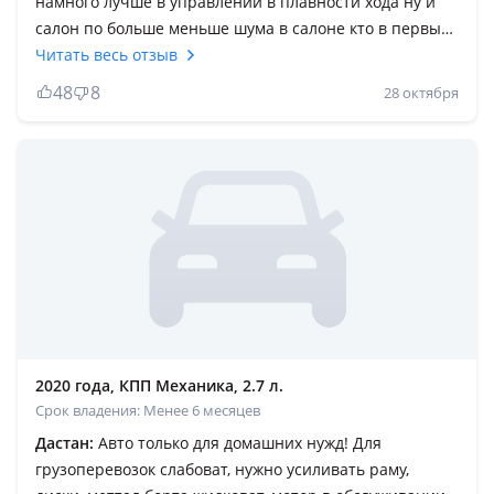
намного лучше в управлении в плавности хода ну и
салон по больше меньше шума в салоне кто в первый
раз покупает газель советую некст машина намного
Читать весь отзыв
надежнее много что доработанно. До некста били
48
8
28 октября
бизнесы и на двигатели 4216 и на эватеке много
проблем было сними с некстом хоть мотор такой же
эватек и уже поменял третий некст но не с одной
особых проблем не было ездить приятнее не так
сильно устаешь на дальных поездках. В общем кто
выбирает между бизнесом и некстом советую некст на
100%
2020 года, КПП Механика, 2.7 л.
Срок владения: Менее 6 месяцев
Дастан:
Авто только для домашних нужд! Для
грузоперевозок слабоват, нужно усиливать раму,