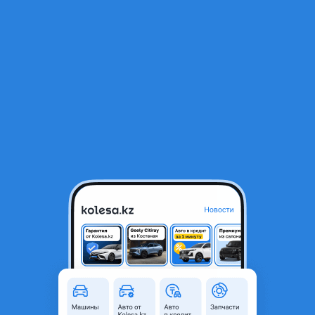
RU
Открыть приложение
1
/
7
Yutong 2007 года
13 000 000 ₸
Объявление находится в архиве и может быть