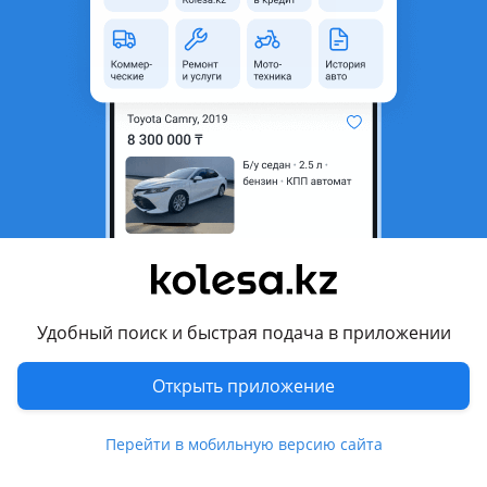
неактуальным.
с пробегом
Город
Алматы, Туркестанская
область
Тип автобуса
Междугородный
Количество мест
28
КПП
Механика
Тип топлива
Дизель
Пробег
855 000 км
Удобный поиск и быстрая подача в приложении
Объем двигателя, л
12
Открыть приложение
Комментарий продавца
ЮТОНГ 2007 ЗАВОДСКОЙ 28 ОРЫН СПАЛЬНЫЙ САЛОН.
Перейти в мобильную версию сайта
КОНДИЦИОНЕР ИСТЕЙДИ. ПРИВОЗНОЙ ВИЧАЙ МАТОР.