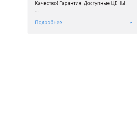
Качество! Гарантия! Доступные ЦЕНЫ!
Доставка по городу!
Подробнее
Более 20 лет на рынке!
Кузовные детали; Оптика; Радиаторы;
Автостекла; Детали подвески и двигателя;
Тормозная система; Трансмиссия;
Фильтры; Колодки; Антифриз; Свечи.
Точные цены и наличие уточняйте у
менеджеров по телефону.
Адрес магазина:
Ул. Транспортная 17/3
Режим работы:
Пн. Пт.09: 00 — 18: 00
Сб. Вс 10: 00 — 17: 00