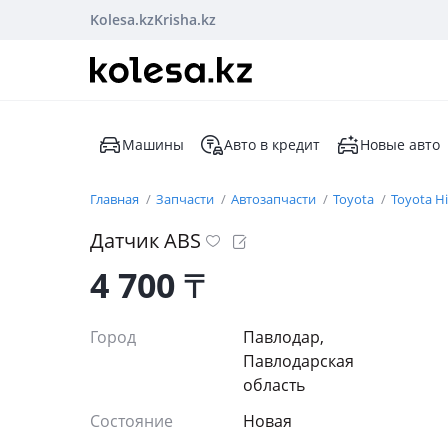
Kolesa.kz
Krisha.kz
Машины
Авто в кредит
Новые авто
Главная
Запчасти
Автозапчасти
Toyota
Toyota H
Датчик ABS
4 700
₸
Город
Павлодар,
Павлодарская
область
Состояние
Новая