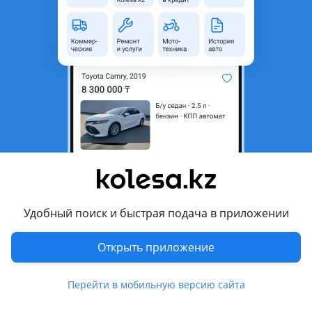
область
Состояние
Новая
Оригинальность
Оригинал
Код запчасти
ST-MBY7-087-L2
Есть доставка
Да
Подходит на авто
Mitsubishi Pajero
2002 - 2006 3 поколение рестайлинг (V7xW/V6xW), 1999 -
2002 3 поколение (V7xW/V6xW)
Удобный поиск и быстрая подача в приложении
Комментарий продавца
Открыть приложение
ST-MBY7-087-L2
Перейти в мобильную версию сайта
Клык заднего бампера LH 5D MITSUBISHI PAJERO 1999-2003
Наличие и актуальную цену уточняйте у менеджера