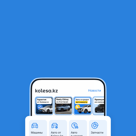
RU
Открыть приложение
В начало
1
/
2
Клык заднего бампера LH 5D
26 000 ₸
Город
Шымкент, Туркестанская