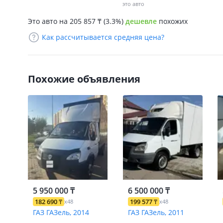
это авто
Это авто на 205 857
₸
(3.3%)
дешевле
похожих
Как рассчитывается средняя цена?
Похожие объявления
5 950 000 ₸
6 500 000 ₸
182 690
₸
199 577
₸
x48
x48
ГАЗ ГАЗель, 2014
ГАЗ ГАЗель, 2011