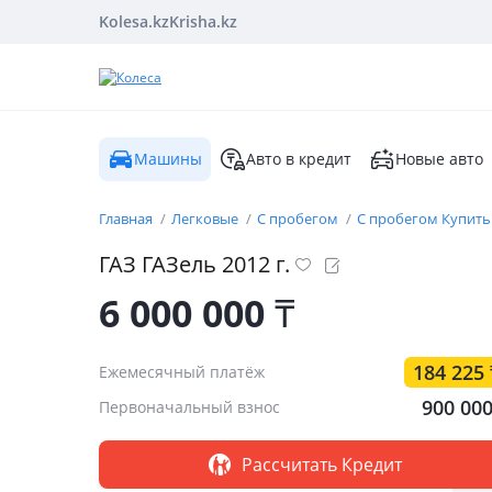
Kolesa.kz
Krisha.kz
Машины
Авто в кредит
Новые авто
Главная
Легковые
С пробегом
С пробегом Купить
ГАЗ
ГАЗель
2012
г.
6 000 000
₸
184 225
Ежемесячный платёж
900 00
Первоначальный взнос
Рассчитать Кредит