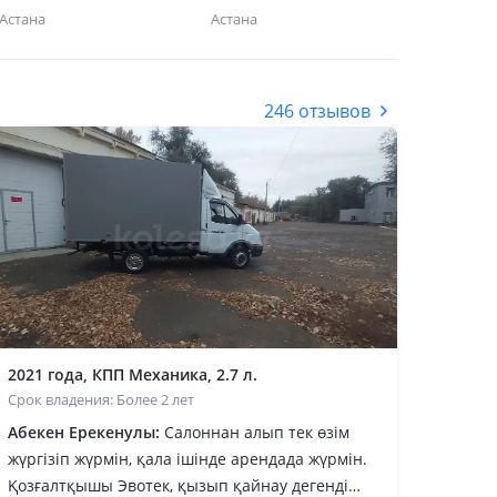
Астана
Астана
246 отзывов
2021 года, КПП Механика, 2.7 л.
Срок владения: Более 2 лет
Абекен Ерекенулы:
Салоннан алып тек өзім
жүргізіп жүрмін, қала ішінде арендада жүрмін.
Қозғалтқышы Эвотек, қызып қайнау дегенді