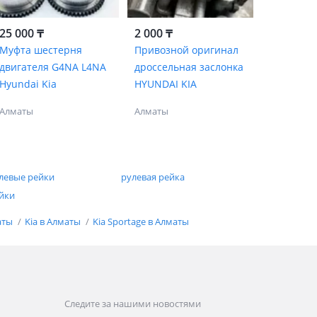
25 000 ₸
2 000 ₸
Муфта шестерня
Привозной оригинал
двигателя G4NA L4NA
дроссельная заслонка
Hyundai Kia
HYUNDAI KIA
Алматы
Алматы
левые рейки
рулевая рейка
йки
аты
Kia в Алматы
Kia Sportage в Алматы
Следите за нашими новостями