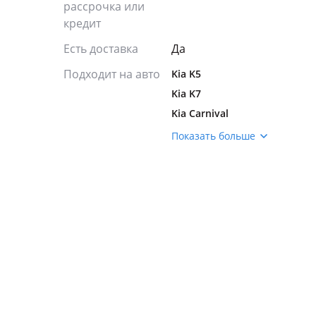
рассрочка или
кредит
Есть доставка
Да
Подходит на авто
Kia K5
Kia K7
Kia Carnival
Kia Cee'd
Показать больше
Kia Cerato
Kia Optima
Kia Rio
Kia Sorento
Kia Sportage