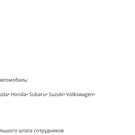
автомобиль:
Mazda• Honda• Subaru• Suzuki• Volkswagen•
ольшого штата сотрудников