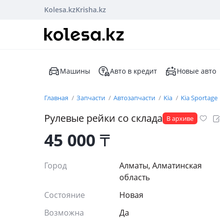
Kolesa.kz
Krisha.kz
Машины
Авто в кредит
Новые авто
Главная
Запчасти
Автозапчасти
Kia
Kia Sportage
Рулевые рейки со склада
В архиве
45 000
₸
Город
Алматы, Алматинская
область
Состояние
Новая
Возможна
Да