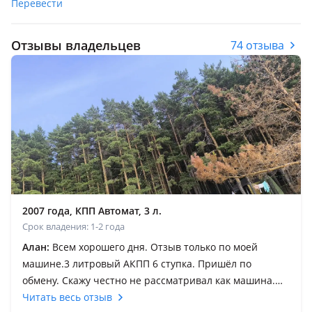
Перевести
Отзывы владельцев
74 отзыва
2007 года, КПП Автомат, 3 л.
Срок владения: 1-2 года
Алан:
Всем хорошего дня. Отзыв только по моей
машине.3 литровый АКПП 6 ступка. Пришёл по
обмену. Скажу честно не рассматривал как машина.
Но взяв его и вложив 300к на расходы. Езжу везде и
Читать весь отзыв