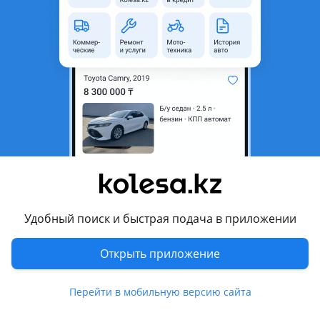
неактуальным.
Город
Караганда, Карагандинская
область
Поколение
2005 - 2009 2 поколение
(CWxW)
Кузов
Кроссовер
Объем двигателя, л
3 (бензин)
Пробег
276 000 км
Коробка передач
Автомат
Привод
Передний привод
Удобный поиск и быстрая подача в приложении
Руль
Слева
Открыть приложение
Цвет
синий металлик
Растаможен в Казахстане
Да
Перейти в мобильную версию сайта