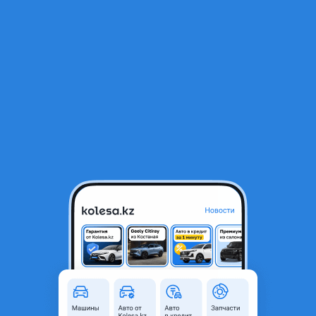
RU
Открыть приложение
1
/
8
Mitsubishi Outlander 2007 года
4 400 000 ₸
Объявление находится в архиве и может быть