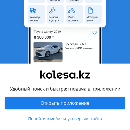
неактуальным.
Город
Павлодар, Павлодарская
область
Поколение
1997 - 2012 1 поколение
Кузов
Седан
Объем двигателя, л
1.5 (бензин)
Коробка передач
Механика
Привод
Передний привод
Руль
Слева
Удобный поиск и быстрая подача в приложении
Растаможен в Казахстане
Да
Открыть приложение
Комментарий продавца
Продам ваз 2115 2007г масло не берет вообще, сел поехал
Перейти в мобильную версию сайта
вложение надо поменять передние тормозные диски