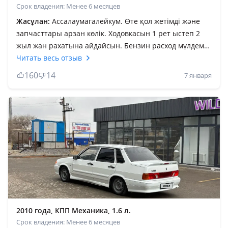
Срок владения: Менее 6 месяцев
Жасұлан:
Ассалаумагалейкум. Өте қол жетімді және
запчасттары арзан көлік. Ходовкасын 1 рет ыстеп 2
жыл жан рахатына айдайсын. Бензин расход мүлдем
жоқ. Серьезный жүретін көлік екен. Мақтай берсең
Читать весь отзыв
сөзің таусылмайды. Алуға кеңес беремін. Трассада да
160
14
7 января
жеңіл әрі жақсы жылдамдықты ұстай алады. Трассада
6л. Калада 7, 8 л жиді.4 мыңға бензин құйып қойсаң
сенен бақытты адам жоқ. Әрі үлкен кісілерге әрі
жастарға арналған көлік. Моторын өзің ашып жаба
бересің.1 ші көлікке ойланбастан осыны алатын едім.
Мақтай берсең + і көп. Минусы мүлдем жоқ деуге
болады.
2010 года, КПП Механика, 1.6 л.
Срок владения: Менее 6 месяцев