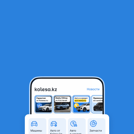
RU
Открыть приложение
1
/
4
Nitro 2025 года
1 200 000 ₸
Новая
Объявление находится в архиве и может быть