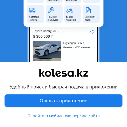
неактуальным.
новая, без пробега
Город
Усть-Каменогорск,
Восточно-Казахстанская
область
Тип техники
Мотоцикл
Комментарий продавца
Мощность двигателя (л. С.): 19.7
Удобный поиск и быстрая подача в приложении
Объём двигателя (куб. См): 300
Открыть приложение
Число цилиндров: 1
Перейти в мобильную версию сайта
Тип охлаждения: Воздушный