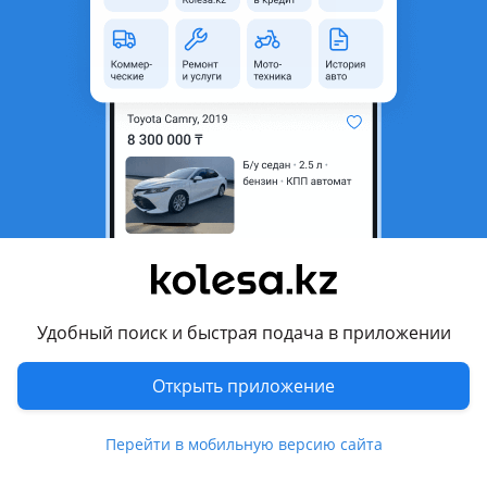
неактуальным.
с пробегом
Город
Талдыкорган, Жетысуская
область
Тип техники
Фургон
Объем двигателя, л
3.6
Тип топлива
Дизель
Другие объявления продавца
id15131707
Удобный поиск и быстрая подача в приложении
Открыть приложение
Машины
Легковые
1
Перейти в мобильную версию сайта
Коммерческие