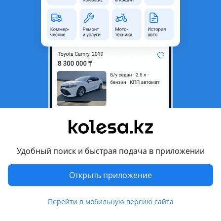
неактуальным.
Город
Актобе, Актюбинская
область
Состояние
Новая
Оригинальность
Оригинал
Есть доставка
Да
Подходит на авто
Hyundai Santa Fe
Удобный поиск и быстрая подача в приложении
2023 - н.в. 5 поколение, 2020 - н.в. 4 поколение рестайлинг,
2018 - 2021 4 поколение (TM/TMA)
Открыть приложение
Kia Sorento
2020 - н.в. 4 поколение (MQ4/MQ4A), 2023 - н.в. 4
Перейти в мобильную версию сайта
поколение рестайлинг (MQ4/MQ4A)
Показать больше