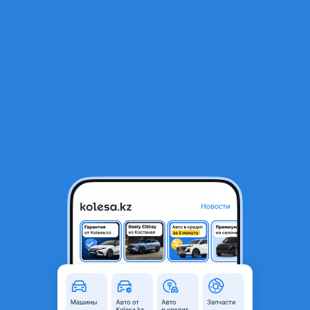
RU
Открыть приложение
В начало
1
/
2
Шестерня распредвала
5 000 ₸
Объявление находится в архиве и может быть