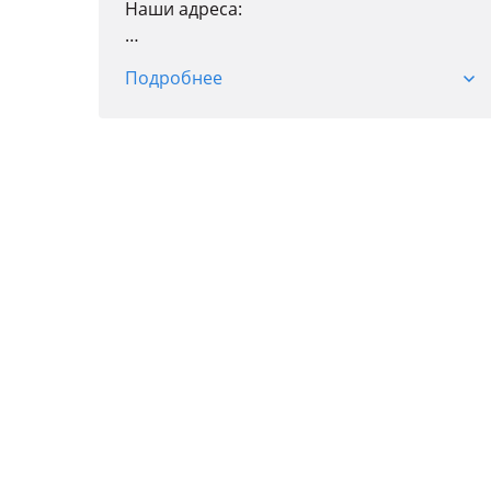
Наши адреса:
Подробнее
Ул. Пушкина, 71/4
Пн-пт: 09: 00-18: 00
Сб-вс: 10: 00-17: 00
Ул. Айнакол, 62/1
Пн-пт: 09: 00-18: 00
Сб-вс: 10: 00-17: 00
Проспект Нургисы Тлендиева, 3к4
Пн-пт: 09: 00-18: 00
Сб: 10: 00-17: 00
Вс: 10: 00-17: 00
Доставка по городу
Отправка в регионы
Более 25 лет на рынке