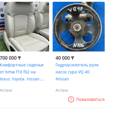
700 000 ₸
40 000 ₸
Комфортные сиденья
Гидроусилитель руля
от bmw f10 f02 на
насос гура VQ 40
lexus. toyota. nissan.
Nissan
баварец
Астана
Астана
Пожаловаться