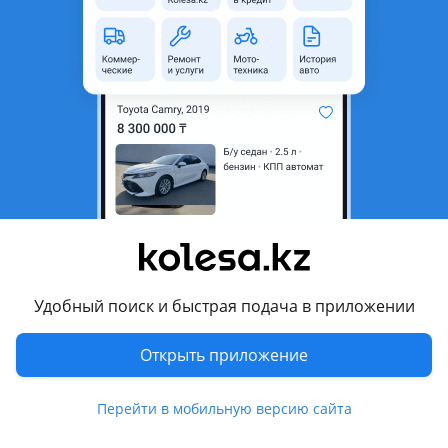
735 000 ₸
Первоначальный взнос
Рассчитать Кредит
Город
Туркестан, Туркестанская
область
Поколение
2022 - н.в. 2 поколение
рестайлинг
Кузов
Седан
Объем двигателя, л
1.5 (бензин)
Пробег
150 500 км
Удобный поиск и быстрая подача в приложении
Коробка передач
Робот
Открыть приложение
Привод
Передний привод
Руль
Слева
Перейти в мобильную версию сайта
Цвет
белый