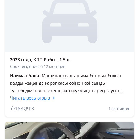
2023 года, КПП Робот, 1.5 л.
Срок владения: 6-12 месяцев
Найман бала:
Машинаны алғаныма бір жыл болып
қалды жақында каропкасы өзінен өзі сынды
түсінбедім неден екенін жетіжүзмыңға әрең тауып
салдым хадовка ноль шумаизаляция вабще жоқ
Читать весь отзыв
саймандары қымбат жасацтынжар санаулақ краска
183
13
1 сентября
өте жұқа ұсақ тас тисе бітті ұшып кетеді каробка
вабще тартпайды робот тупой вабще обгонға немесе
разварот жасайын деп бұрылуға дайындалсаң
машиналардың толық өтіп болуын немесе тоқтап жол