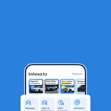
RU
Открыть приложение
1
/
45
Chevrolet Monza 2023 года
4 900 000 ₸
135 341 ₸
Ежемесячный платёж