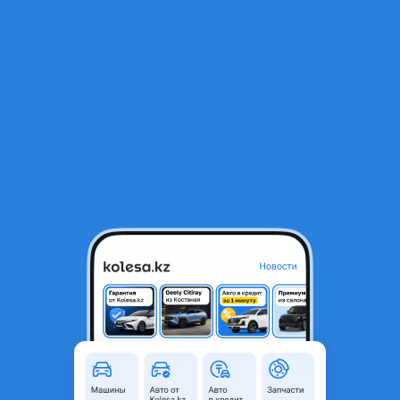
RU
Открыть приложение
В начало
1
/
2
Бампер задний Honda CR-V
5 236 ₸
Город
Алматы, Алматинская