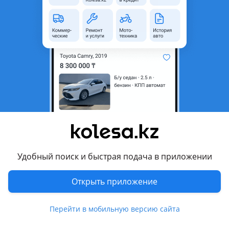
область
Состояние
Б/y
Оригинальность
Оригинал
Код запчасти
В 128/71502swa7709
Подходит на авто
Toyota Alphard
2011 - 2014 2 поколение рестайлинг (H2), 2008 - 2011 2
поколение (H2)
Toyota Estima
Удобный поиск и быстрая подача в приложении
2008 - 2012 3 поколение рестайлинг
Показать больше
Honda Elysion
Открыть приложение
2008 - 2013 1 поколение [2-й рестайлинг]
Комментарий продавца
Honda Odyssey
Перейти в мобильную версию сайта
2008 - 2013 4 поколение (RB3/RB4/RL3/RL4)
В наличии оригинальная запчасть — Бампер задний