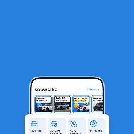
RU
Открыть приложение
1
/
5
Шины с дисками
80 000 ₸
Город
Астана, Акмолинская