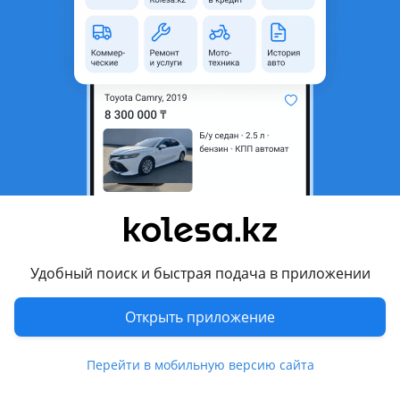
область
Состояние
Б/y
Тип
Литые (легкосплавные)
Диаметр
R15
Разболтовка
5x112
Комментарий продавца
Продам диски с резиной pirelli 205/65/15 стояли на Toyota
Ipsum проездил всего сезон
Перевести
Удобный поиск и быстрая подача в приложении
1 августа 2026 г.
Пожаловаться
Открыть приложение
© 2006 — 2026 АО Колеса
Перейти в мобильную версию сайта
Главная
Полная версия