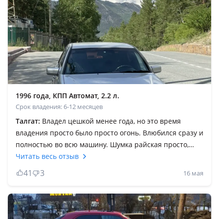
1996 года, КПП Автомат, 2.2 л.
Срок владения: 6-12 месяцев
Талгат:
Владел цешкой менее года, но это время
владения просто было просто огонь. Влюбился сразу и
полностью во всю машину. Шумка райская просто,
разгон отличный, трассу держит супер. Продолжать
Читать весь отзыв
могу долго) До мерса была Лада Калина (моя первая
41
3
16 мая
машина) — ее я тоже любил, но после мерседеса не
могу думать о других машинах, а тем более автовазе. У
брата и жездюхи тоже были цешки — на машине
брата учился кататься, на жездюхиной катался после