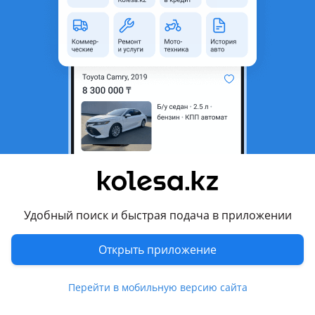
область
Поколение
1993 - 1997 W202/S202
Кузов
Седан
Объем двигателя, л
1.8 (бензин)
Пробег
555 000 км
Коробка передач
Автомат
Привод
Задний привод
Руль
Слева
Цвет
синий
Растаможен в Казахстане
Да
Удобный поиск и быстрая подача в приложении
Проверить Историю авто
Открыть приложение
Перейти в мобильную версию сайта
литые диски, тонировка, люк, ветровики, фаркоп , ксенон,
дневные ходовые огни , велюр, алькантара , аудиосистема,