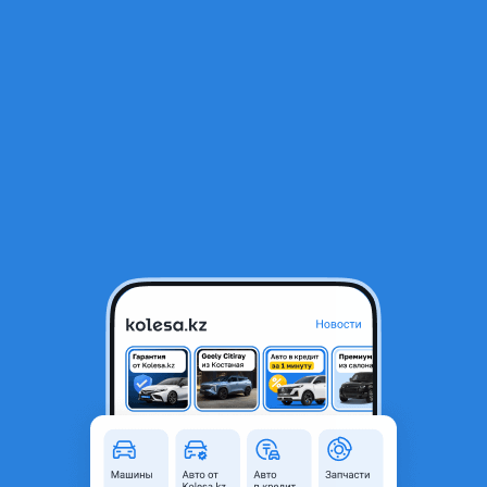
RU
Открыть приложение
1
/
10
Mercedes-Benz C 180 1993 года
1 500 000 ₸
История авто
Город
Балхаш, Карагандинская