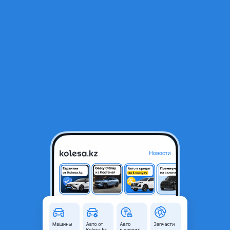
RU
Открыть приложение
1
/
3
Ноускат в сборе
23 489 ₸
Город
Алматы, Алматинская