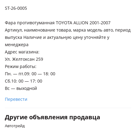
Toyota Hiace
ST-26-0005
2019 - н.в. H300, 2004 - 2019 H200 (TRH2/KDH2/LH2)
Фара противотуманная TOYOTA ALLION 2001-2007
Toyota Wish
Артикул, наименование товара, марка модель авто, период
2009 - 2017 2 поколение, 2005 - 2009 1 поколение
выпуска Наличие и актуальную цену уточняйте у
рестайлинг, 2003 - 2005 1 поколение
менеджера
Адрес магазина:
Ул. Желтоксан 259
Режим работы:
Пн. — пт.09: 00 — 18: 00
Сб.10: 00 — 17: 00
Вс — выходной
Перевести
Другие объявления продавца
Автотрейд