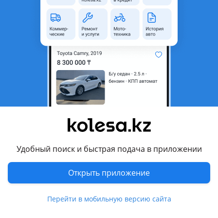
область
Состояние
Новая
Оригинальность
Оригинал
Код запчасти
ST-26-0005
Есть доставка
Да
Подходит на авто
Toyota Allion
2004 - 2007 T240 рестайлинг, 2001 - 2004 T240
Toyota Caldina
Удобный поиск и быстрая подача в приложении
2005 - 2007 3 поколение рестайлинг (T24), 2002 - 2004 3
поколение (T24)
Открыть приложение
Показать больше
Toyota Corolla
2012 - 2016 E180 (E18/ZRE1), 2006 - 2013 E140/150 (E15), 2000
Перейти в мобильную версию сайта
- 2008 E120 (E12/ZER/ZZE12/R1)
Комментарий продавца