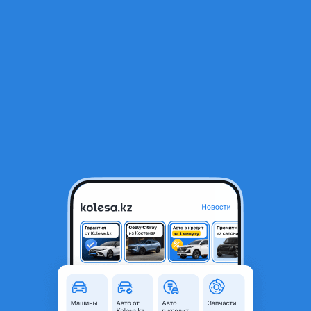
RU
Открыть приложение
В начало
1
/
2
Фара противотуманная
8 400 ₸
Город
Талдыкорган, Жетысуская